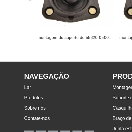
montagem do suporte de 55320-0E000 NISSAN
montagem do suporte de 55320-0E000 NISSAN
NAVEGAÇÃO
PRO
Lar
Montage
Produtos
Suporte
Sobre nós
Casquilh
Contate-nos
Braço de
Junta esf