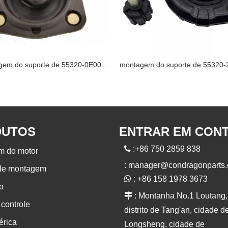
montagem do suporte de 55320-0E000 NISSAN
DUTOS
ENTRAR EM CON

:+86 750 2859 838
m do motor
:
manager@condragonparts
 de montagem

: +86 158 1978 3673
o

: Montanha No.1 Loutang,
 controle
distrito de Tang'an, cidade d
érica
Longsheng, cidade de