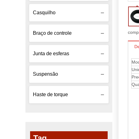
Casquilho
compa
Braço de controle
De
Junta de esferas
Mod
Uni
Suspensão
Pre
Qua
Haste de torque
Tag