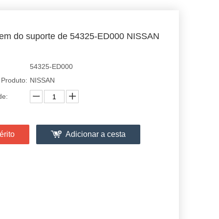
em do suporte de 54325-ED000 NISSAN
54325-ED000
 Produto:
NISSAN
de:
érito
Adicionar a cesta