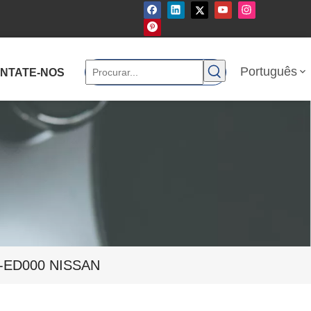
Português
NTATE-NOS
5-ED000 NISSAN