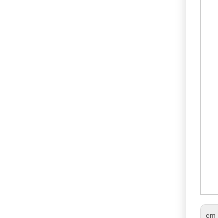
N
54
Su
em