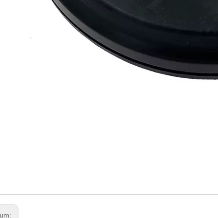
ISSAN
325-ED000
porte de montagem
 um: