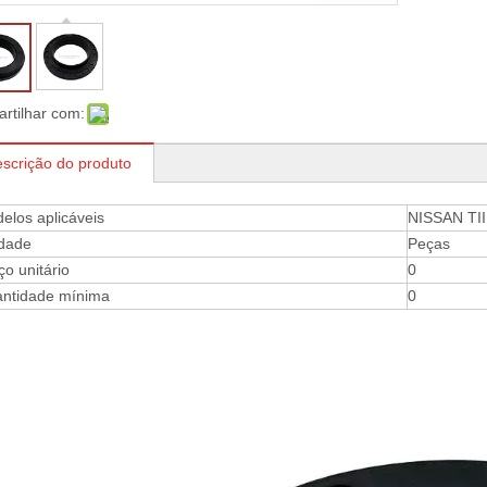
rtilhar com:
scrição do produto
elos aplicáveis
NISSAN TI
dade
Peças
ço unitário
0
ntidade mínima
0