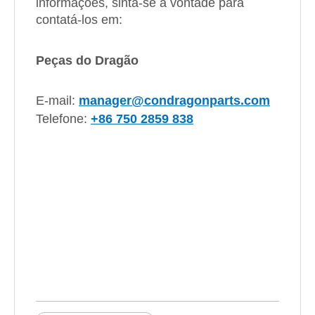
informações, sinta-se à vontade para
contatá-los em:
Peças do Dragão
E-mail:
manager@condragonparts.com
Telefone:
+86 750 2859 838
suportes de suporte
suporte e suporte de suporte
montagem de suporte