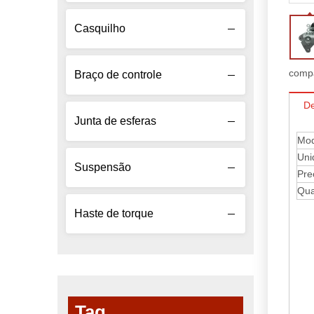
Casquilho
compa
Braço de controle
De
Junta de esferas
Mod
Uni
Suspensão
Pre
Qua
Haste de torque
Tag