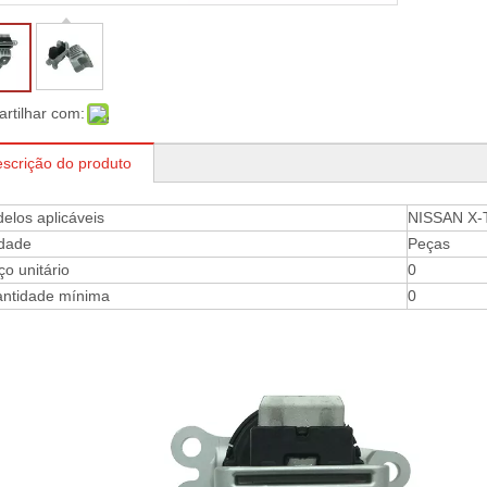
rtilhar com:
scrição do produto
elos aplicáveis
NISSAN X-
dade
Peças
ço unitário
0
ntidade mínima
0