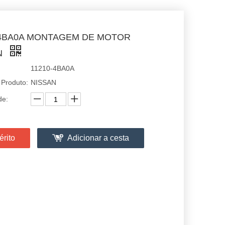
-4BA0A MONTAGEM DE MOTOR
N
11210-4BA0A
 Produto:
NISSAN
de:
érito
Adicionar a cesta