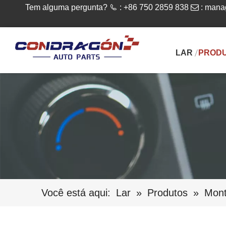
Tem alguma pergunta?

: +86 750 2859 838

:
mana
LAR
PROD
Você está aqui:
Lar
»
Produtos
»
Mont