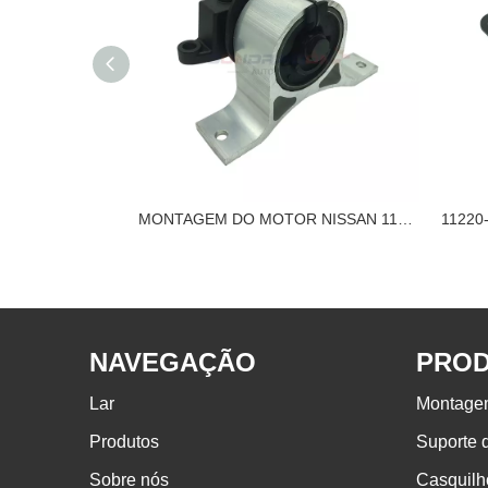
11350-ED800 HASTE DE TORQUE DE MONTAGEM DO MOTOR NISSAN
MONTAGEM DO MOTOR NISSAN 11210-CA00B
NAVEGAÇÃO
PRO
Lar
Montage
Produtos
Suporte
Sobre nós
Casquilh