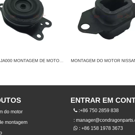
11220-JA000 MONTAGEM DE MOTOR NISSAN
DUTOS
ENTRAR EM CON

:+86 750 2859 838
m do motor
:
manager@condragonparts
 de montagem

: +86 158 1978 3673
o