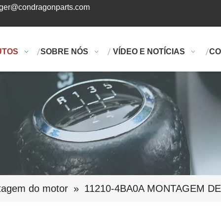
ger@condragonparts.com
UTOS
SOBRE NÓS
VÍDEO E NOTÍCIAS
CO
agem do motor
»
11210-4BA0A MONTAGEM D