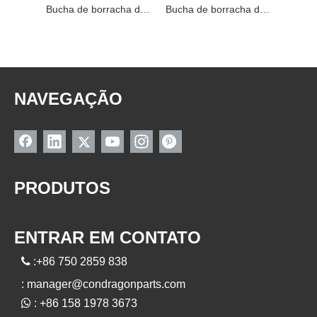
54560-JP00B BUCHA DE PEÇA DE BORRACHA NISSAN
Bucha de borracha da peça de 54560-CA000 Nissan
Bucha de borracha da peça de 54570-2Y412 Nissan
NAVEGAÇÃO
PRODUTOS
ENTRAR EM CONTATO

:+86 750 2859 838
:
manager@condragonparts.com

: +86 158 1978 3673